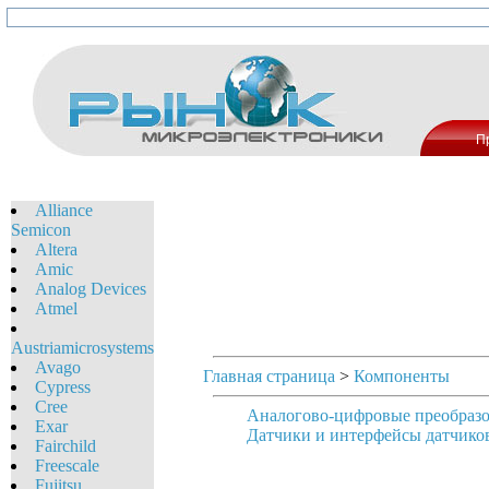
П
Alliance
Semicon
Altera
Amic
Analog Devices
Atmel
Austriamicrosystems
Avago
Главная страница
>
Компоненты
Cypress
Cree
Аналогово-цифровые преобразо
Exar
Датчики и интерфейсы датчико
Fairchild
Freescale
Fujitsu