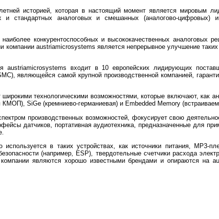
5 летней историей, которая в настоящий момент является мировым ли
ых и стандартных аналоговых и смешанных (аналогово-цифровых)
 наиболее конкурентоспособных и высококачественных аналоговых р
 компании austriamicrosystems является непрерывное улучшение таких
ния austriamicrosystems входит в 10 европейских лидирующих постав
TSMC), являющейся самой крупной производственной компанией, гарант
широкими технологическими возможностями, которые включают, как ана
МОП), SiGe (кремниево-германиевая) и Embedded Memory (встраиваем
 спектром производственных возможностей, фокусирует свою деятельно
ерфейсы датчиков, портативная аудиотехника, предназначенные для пр
е.
ко используется в таких устройствах, как источники питания, MP3-
безопасности (например, ESP), твердотельные счетчики расхода элект
 компании являются хорошо известными брендами и опираются на aust