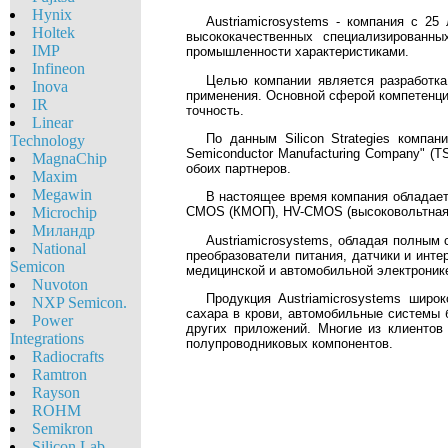
Hynix
Austriamicrosystems - компания с 2
Holtek
высококачественных специализированн
IMP
промышленности характеристиками.
Infineon
Целью компании является разработка
Inova
применения. Основной сферой компетенции
IR
точность.
Linear
По данным Silicon Strategies компа
Technology
Semiconductor Manufacturing Company" (
MagnaChip
обоих партнеров.
Maxim
Megawin
В настоящее время компания обладает 
Microchip
CMOS (КМОП), HV-CMOS (высоковольтная К
Миландр
Austriamicrosystems, обладая полным
National
преобразователи питания, датчики и инт
Semicon
медицинской и автомобильной электроник
Nuvoton
Продукция Austriamicrosystems широ
NXP Semicon.
сахара в крови, автомобильные системы 
Power
других приложений. Многие из клиентов
Integrations
полупроводниковых компонентов.
Radiocrafts
Ramtron
Rayson
ROHM
Semikron
Silicon Lab