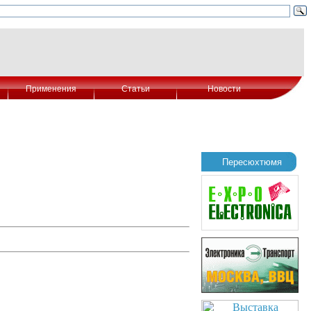
Применения
Статьи
Новости
Пересюхтюмя