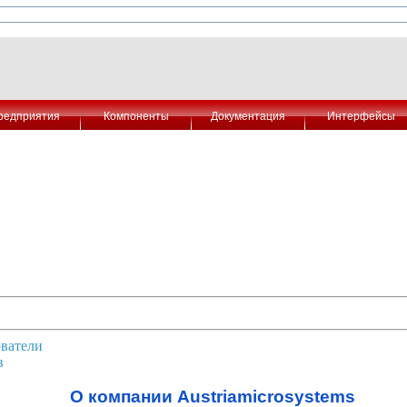
редприятия
Компоненты
Документация
Интерфейсы
ватели
в
О компании Austriamicrosystems