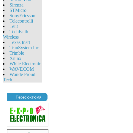
Sirenza
STMicro
SonyEricsson
Telecontrolli
Telit
TechFaith
Wireless
Texas Insrt
TranSystem Inc.
Trimble
Xilinx
White Eleсtronic
WAVECOM
Wonde Proud
Tech.
Пересюхтюмя