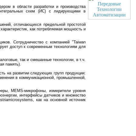
дером в области разработки и производства
 интегральных схем (ИС) с лидирующими в
ешений, отличающихся предельной простотой
 характеристик, как потребляемая мощность и
щиков. Сотрудничество с компанией "Taiwan
ирует доступ к современным технологиям для
логовые, так и смешанные технологии, в т.ч.
ая память).
сть на развитии следующих групп продукции:
именения в коммуникационной, промышленной,
плееры, MEMS-микрофоны, измерители уровня
роэнергии, интерфейсы датчиков и множество
riamicrosystems, как на основной источник