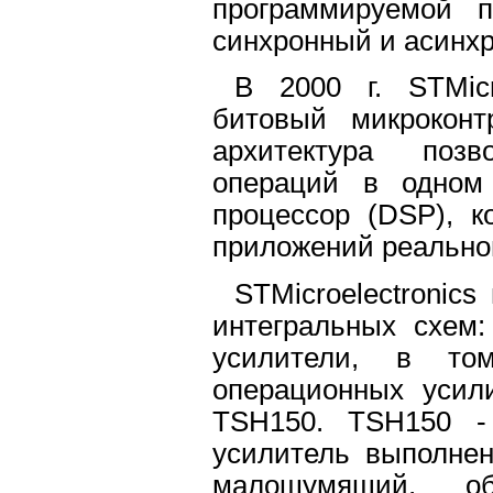
программируемой 
синхронный и асинх
В 2000 г. STMicr
битовый микроконт
архитектура поз
операций в одном
процессор (DSP), к
приложений реально
STMicroelectronic
интегральных схем:
усилители, в то
операционных усил
TSH150. TSH150 -
усилитель выполнен
малошумящий, о