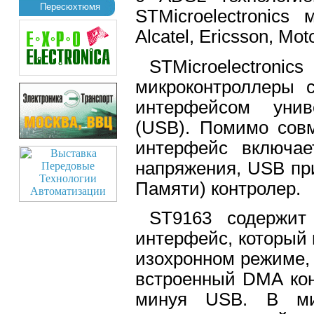
Пересюхтюмя
STMicroelectronics
Alcatel, Ericsson, Mot
STMicroelect
микроконтроллеры 
интерфейсом унив
(USB). Помимо совм
интерфейс включае
напряжения, USB пр
Памяти) контролер.
ST9163 содержит
интерфейс, который
изохронном режиме, 
встроенный DMA кон
минуя USB. В мик