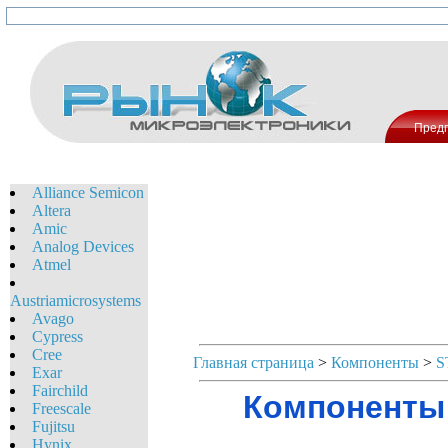
Пред
Alliance Semicon
Altera
Amic
Analog Devices
Atmel
Austriamicrosystems
Avago
Cypress
Cree
Главная страница
>
Компоненты
>
S
Exar
Fairchild
Компоненты 
Freescale
Fujitsu
Hynix