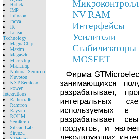
Микроконтрол
Holtek
IMP
NV RAM
Infineon
Inova
Интерфейсы
IR
Linear
Усилители
Technology
MagnaChip
Стабилизаторы
Maxim
Megawin
MOSFET
Microchip
Миландр
National Semicon
Фирма STMicroelec
Nuvoton
занимающихся пол
NXP Semicon.
Power
разрабатывает, п
Integrations
Radiocrafts
интегральных сх
Ramtron
используемых в ми
Rayson
ROHM
разрабатывает св
Semikron
продуктов, и явля
Silicon Lab
Sirenza
декодирующих интег
STMicro