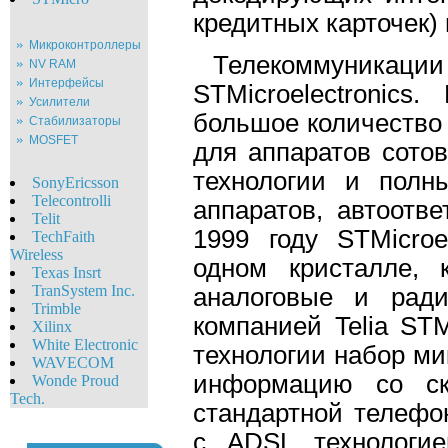
кредитных карточек
Микроконтроллеры
Телекоммуник
NV RAM
Интерфейсы
STMicroelectronic
Усилители
большое количество 
Стабилизаторы
MOSFET
для аппаратов сото
технологии и полн
SonyEricsson
Telecontrolli
аппаратов, автоотв
Telit
1999 году STMicroe
TechFaith
Wireless
одном кристалле, 
Texas Insrt
TranSystem Inc.
аналоговые и рад
Trimble
компанией Telia STM
Xilinx
White Eleсtronic
технологии набор ми
WAVECOM
информацию со ск
Wonde Proud
Tech.
стандартной телефо
с ADSL технологие