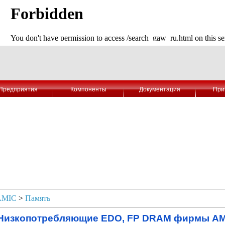
Предприятия
Компоненты
Документация
При
AMIC
>
Память
Низкопотребляющие EDO, FP DRAM фирмы AM