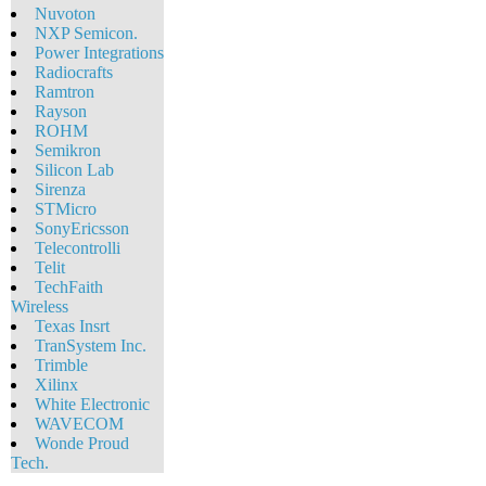
Nuvoton
NXP Semicon.
Power Integrations
Radiocrafts
Ramtron
Rayson
ROHM
Semikron
Silicon Lab
Sirenza
STMicro
SonyEricsson
Telecontrolli
Telit
TechFaith
Wireless
Texas Insrt
TranSystem Inc.
Trimble
Xilinx
White Eleсtronic
WAVECOM
Wonde Proud
Tech.