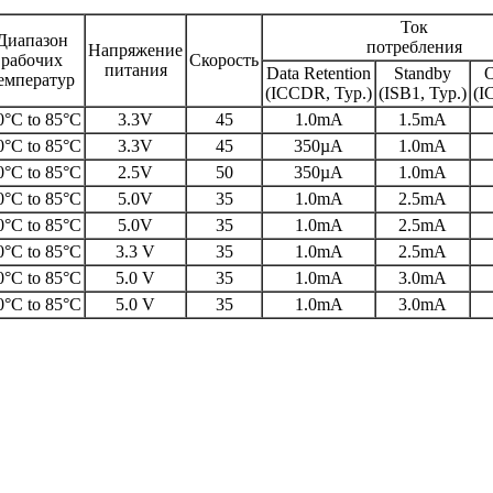
Ток
Диапазон
потребления
Напряжение
рабочих
Скорость
питания
Data Retention
Standby
O
емператур
(ICCDR, Typ.)
(ISB1, Typ.)
(I
0°C to 85°C
3.3V
45
1.0mA
1.5mA
0°C to 85°C
3.3V
45
350µA
1.0mA
0°C to 85°C
2.5V
50
350µA
1.0mA
0°C to 85°C
5.0V
35
1.0mA
2.5mA
0°C to 85°C
5.0V
35
1.0mA
2.5mA
0°C to 85°C
3.3 V
35
1.0mA
2.5mA
0°C to 85°C
5.0 V
35
1.0mA
3.0mA
0°C to 85°C
5.0 V
35
1.0mA
3.0mA