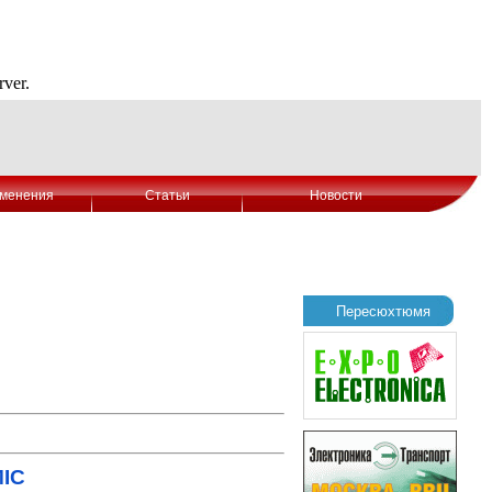
менения
Статьи
Новости
Пересюхтюмя
IC