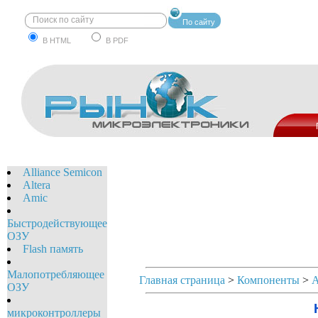
По сайту
В HTML
В PDF
Alliance Semicon
Altera
Amic
Быстродействующее
ОЗУ
Flash память
Малопотребляющее
Главная страница
>
Компоненты
>
ОЗУ
микроконтроллеры