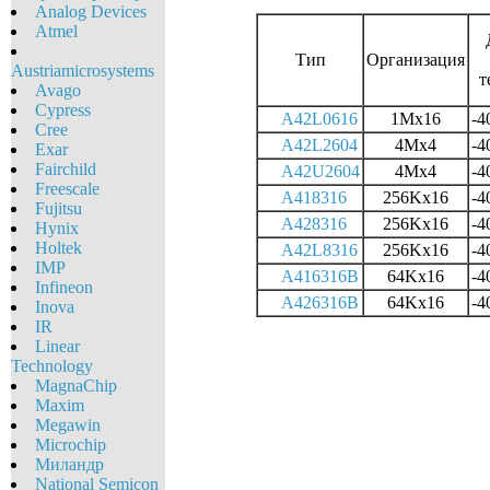
Analog Devices
Atmel
Тип
Организация
Austriamicrosystems
т
Avago
Cypress
A42L0616
1Mx16
-4
Cree
A42L2604
4Mx4
-4
Exar
Fairchild
A42U2604
4Mx4
-4
Freescale
A418316
256Kx16
-4
Fujitsu
A428316
256Kx16
-4
Hynix
Holtek
A42L8316
256Kx16
-4
IMP
A416316B
64Kx16
-4
Infineon
A426316B
64Kx16
-4
Inova
IR
Linear
Technology
MagnaChip
Maxim
Megawin
Microchip
Миландр
National Semicon