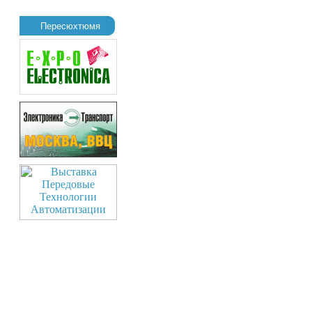
Пересюхтюмя