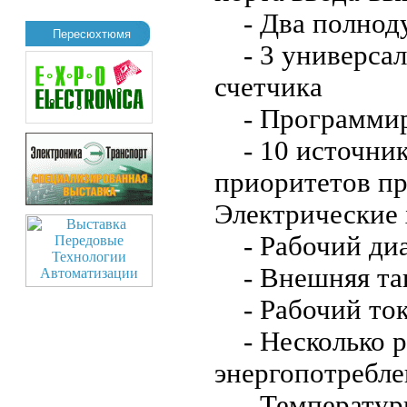
- Два полноду
Пересюхтюмя
- 3 универсал
счетчика
- Программир
- 10 источник
приоритетов п
Электрические 
- Рабочий диа
- Внешняя так
- Рабочий ток
- Несколько 
энергопотребле
- Температур