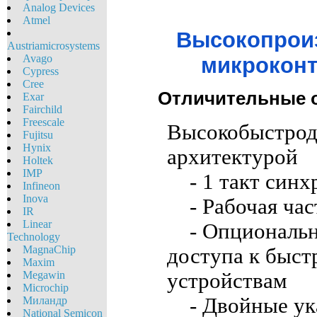
Analog Devices
Atmel
Высокопрои
Austriamicrosystems
Avago
микроконт
Cypress
Cree
Отличительные 
Exar
Fairchild
Freescale
Высокобыстрод
Fujitsu
Hynix
архитектурой
Holtek
IMP
- 1 такт синх
Infineon
Inova
- Рабочая час
IR
Linear
- Опциональна
Technology
MagnaChip
доступа к быс
Maxim
устройствам
Megawin
Microchip
- Двойные ука
Миландр
National Semicon