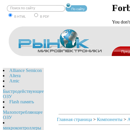
По сайту
В HTML
В PDF
Пред
Alliance Semicon
Altera
Amic
Быстродействующее
ОЗУ
Flash память
Малопотребляющее
ОЗУ
Главная страница
>
Компоненты
>
микроконтроллеры