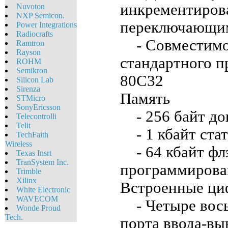
инкрементиров
Nuvoton
NXP Semicon.
переключающи
Power Integrations
Radiocrafts
- Совместимос
Ramtron
Rayson
стандартного 
ROHM
Semikron
80C32
Silicon Lab
Sirenza
Память
STMicro
SonyEricsson
- 256 байт до
Telecontrolli
Telit
- 1 кбайт ста
TechFaith
Wireless
- 64 кбайт фл
Texas Insrt
TranSystem Inc.
программирова
Trimble
Xilinx
Встроенные ци
White Eleсtronic
WAVECOM
- Четыре вось
Wonde Proud
Tech.
порта ввода-вы