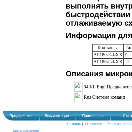
выполнять внутр
быстродействии 
отлаживаемую сх
Информация для 
Код заказа
Тип
AP180-E-I-XX
E =
AP180-L-I-XX
L
Описания микро
94 Kb Engl Предварите
Rus Система команд
Предприятия
Документация
Применения
Стат
|
|
Помощь
О проекте
Реклама на са